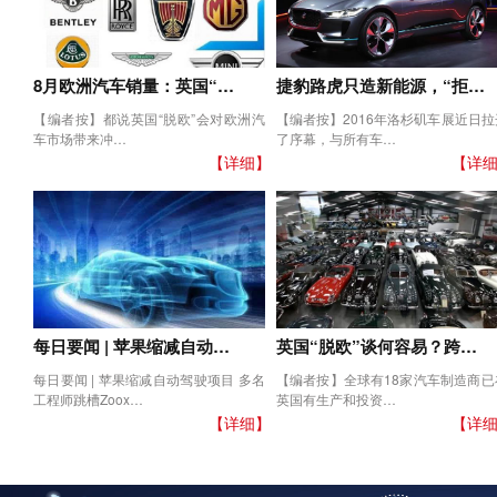
8月欧洲汽车销量：英国“…
捷豹路虎只造新能源，“拒…
【编者按】都说英国“脱欧”会对欧洲汽
【编者按】2016年洛杉矶车展近日拉
车市场带来冲…
了序幕，与所有车…
【详细】
【详
每日要闻 | 苹果缩减自动…
英国“脱欧”谈何容易？跨…
每日要闻 | 苹果缩减自动驾驶项目 多名
【编者按】全球有18家汽车制造商已
工程师跳槽Zoox…
英国有生产和投资…
【详细】
【详