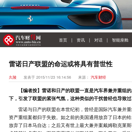
首页
|
资讯
|
对话
|
智能座舱
雷诺日产联盟的命运或将具有普世性
久陵
发表于 2015/11/23 16:14:56
来源：
汽车财经
【编者按】雷诺和日产的联盟一直是汽车界兼并重组的
下，引发了联盟的紧张气氛，这种类似的干扰曾经也导致过
雷诺与日产的联盟在本世纪初，曾经是国际汽车兼并重
资产重组案都归于失败。如之前的美国通用放弃了日本的铃
放弃了日本马自达；之后又有世上最大兼并案戴姆勒克莱斯