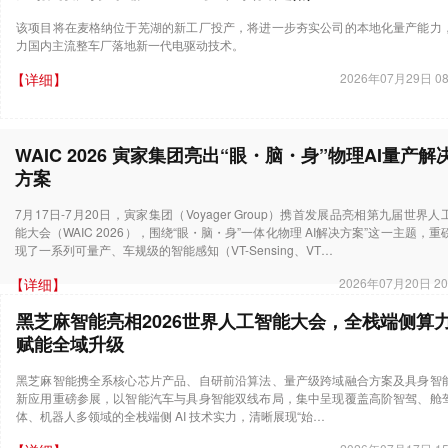
该项目将在麦格纳位于芜湖的新工厂投产，将进一步夯实公司的本地化量产能力
力国内主流整车厂落地新一代电驱动技术。
【详细】
2026年07月29日 08
WAIC 2026 寅家集团亮出“眼・脑・身”物理AI量产解
方案
7月17日-7月20日，寅家集团（Voyager Group）携首发展品亮相第九届世界人
能大会（WAIC 2026），围绕“眼・脑・身”一体化物理 AI解决方案”这一主题，重
现了一系列可量产、车规级的智能感知（VT-Sensing、VT…
【详细】
2026年07月20日 20
黑芝麻智能亮相2026世界人工智能大会，全栈端侧算
赋能全域升级
黑芝麻智能携全系核心芯片产品、自研前沿算法、量产级跨域融合方案及具身智
新应用重磅参展，以智能汽车与具身智能双线布局，集中呈现覆盖高阶智驾、舱
体、机器人多领域的全栈端侧 AI 技术实力，清晰展现“始…