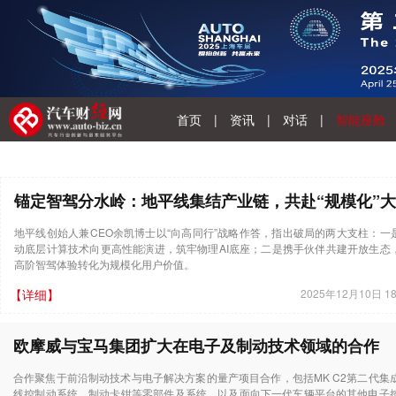
首页
|
资讯
|
对话
|
智能座舱
锚定智驾分水岭：地平线集结产业链，共赴“规模化”
地平线创始人兼CEO余凯博士以“向高同行”战略作答，指出破局的两大支柱：一
动底层计算技术向更高性能演进，筑牢物理AI底座；二是携手伙伴共建开放生态
高阶智驾体验转化为规模化用户价值。
【详细】
2025年12月10日 18
欧摩威与宝马集团扩大在电子及制动技术领域的合作
合作聚焦于前沿制动技术与电子解决方案的量产项目合作，包括MK C2第二代集
线控制动系统、制动卡钳等零部件及系统，以及面向下一代车辆平台的其他电子