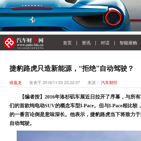
首页
|
资讯
|
对话
|
智能座舱
捷豹路虎只造新能源，“拒绝”自动驾驶？
徐嘉龙
发表于 2016/11/23 23:22:07
来源：
汽车财经
【编者按】
2016
年洛杉矶车展近日拉开了序幕，与所有
们的首款纯电动
SUV
的概念车型
I-Pace
。但与
I-Pace
相比较
的一番言论倒是意味深长。他表示，捷豹路虎当下将致力于
自动驾驶。