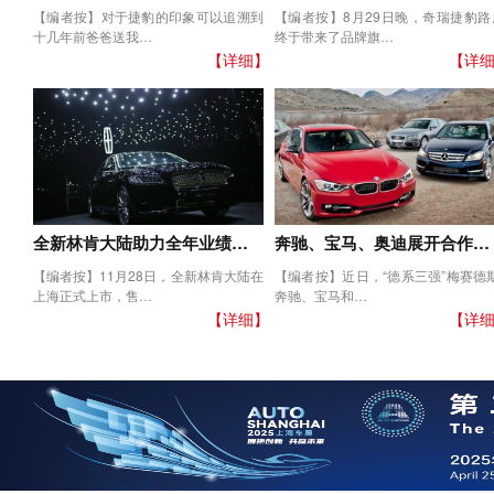
【编者按】对于捷豹的印象可以追溯到
【编者按】8月29日晚，奇瑞捷豹路
十几年前爸爸送我…
终于带来了品牌旗…
【详细】
【详
全新林肯大陆助力全年业绩…
奔驰、宝马、奥迪展开合作…
【编者按】11月28日，全新林肯大陆在
【编者按】近日，“德系三强”梅赛德斯
上海正式上市，售…
奔驰、宝马和…
【详细】
【详