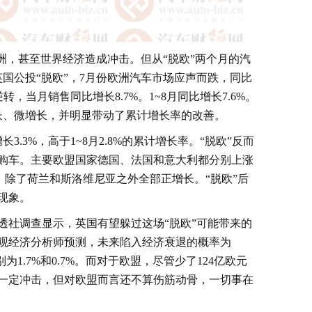
洲，甚至世界经济造成冲击。但从“脱欧”两个月的汽
英国公投“脱欧”，7月份欧洲汽车市场应声而跌，同比
转，当月销售同比增长8.7%。1~8月同比增长7.6%。
长、微增长，并明显带动了累计增长率的改善。
.3%，高于1~8月2.8%的累计增长率。“脱欧”反而
购车。主要欧盟国家德国、法国和意大利都分别上涨
洲30国，除了荷兰和斯洛维尼亚之外全部正增长。“脱欧”后
现象。
透社调查显示，英国有望躲过这场“脱欧”可能带来的
宏观经济分析师预测，未来陷入经济衰退的概率为
1.7%和0.7%。而对于欧盟，尽管少了124亿欧元
一定冲击，但对欧盟而言还不算伤筋动骨，一切事在