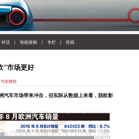
对话
|
智能座舱
|
专栏
|
投稿
欧”市场更好
：
汽车财经
欧洲汽车市场带来冲击，但实际从数据上来看，脱欧影