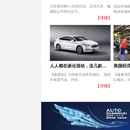
汽车财经网11月29日讯，宝马汽车、戴
综合外电
姆勒公司和大众汽…
电动车领
【详细】
人人都在谈论混动，这几款…
美国经
【编者按】与传统汽油车型相比，混动
【编者按
车有着节油、环保…
以看出，S
【详细】