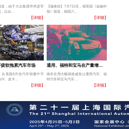
报道，由于大众集团寻求进军
【编者按】7月7日讯，据英国《金融时
域，以从…
报》报道，德国六…
【详细】
【详细】
济疲软拖累汽车市场
通用、福特和宝马在产量增…
】从美国6月份汽车销量中可
南非在用大幅税收减免让通用汽车、福
UV、皮卡…
特汽车和宝马汽车…
【详细】
【详细】