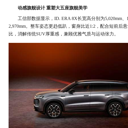
动感旗舰设计 重塑大五座旗舰美学
工信部数据显示，ID. ERA 8X长宽高分别为5,020mm、1,
2,970mm。整车姿态更趋低趴，窗身比近1:2，配合短前后悬
比，消解传统SUV厚重感，兼顾优雅气质与运动张力。