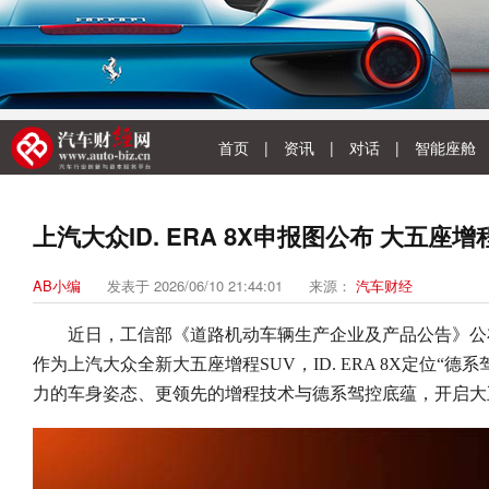
首页
|
资讯
|
对话
|
智能座舱
上汽大众ID. ERA 8X申报图公布 大五座
AB小编
发表于 2026/06/10 21:44:01
来源：
汽车财经
近日，工信部《道路机动车辆生产企业及产品公告》公布上汽
作为上汽大众全新大五座增程SUV，ID. ERA 8X定位“德
力的车身姿态、更领先的增程技术与德系驾控底蕴，开启大