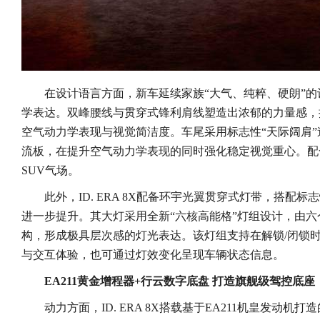
在设计语言方面，新车延续家族“大气、纯粹、硬朗”
学表达。双峰腰线与贯穿式锋利肩线塑造出浓郁的力量感，
空气动力学表现与视觉简洁度。车尾采用标志性“天际阔肩
流板，在提升空气动力学表现的同时强化稳定视觉重心。配
SUV气场。
此外，ID. ERA 8X配备环宇光翼贯穿式灯带，搭配
进一步提升。其大灯采用全新“六核高能格”灯组设计，由
构，形成极具层次感的灯光表达。该灯组支持在解锁/闭锁
与交互体验，也可通过灯效变化呈现车辆状态信息。
EA211黄金增程器+行云数字底盘 打造旗舰级驾控底座
动力方面，ID. ERA 8X搭载基于EA211机皇发动机