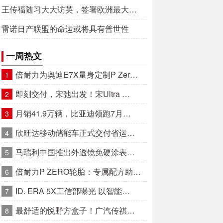
王传福随习大大访英，签署欧洲最大…
雷诺日产联盟的命运或将具有普世性
一周热文
倍耐力为奥迪E7X量身定制P Zer…
1
即刻交付，宋弛出发！宋Ultra …
2
月销41.9万辆，比亚迪领跑7月…
3
欣旺达移动储能车正式交付省运…
4
马瑞利中国推出外透镜免硬涂表…
5
倍耐力P ZERO轮胎：专属配方助…
6
ID. ERA 5X工信部曝光 以智能…
7
最舒适的悦野方盒子！广汽传祺…
8