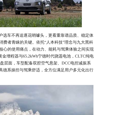
户选车不再追逐花哨噱头，更看重靠谱品质、稳定体
X深受消费者青睐的关键。依托“人本科技”理念与九大黑科
用户最核心的使用痛点，在动力、能耗与驾乘体验之间实现
金增程器与65.2kWh宁德时代骁遥电池，CLTC纯电
m。底盘层面，车型配备双腔空气悬架、DCC电控减振系
具德系操控与驾乘舒适，全方位满足用户多元化出行