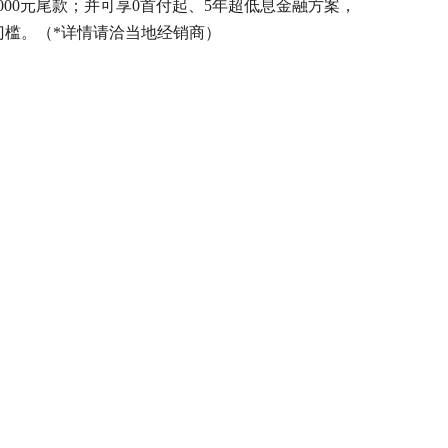
,000元尾款；并可享0首付起、5年超低息金融方案，
车门槛。（*详情请洽当地经销商）