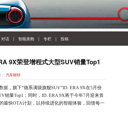
对话
|
智能座舱
|
专栏
|
投稿
RA 9X荣登增程式大型SUV销量Top1
源：
汽车财经
旗下“德系满级旗舰SUV”ID. ERA 9X在5月份
销量Top1；同时，ID. ERA 9X将于今年7月迎来首
的最快OTA计划，以持续进化的智能体验，回馈每一