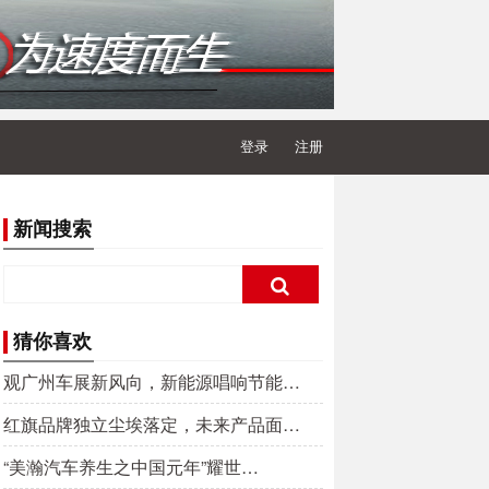
登录
注册
新闻搜索
猜你喜欢
观广州车展新风向，新能源唱响节能…
红旗品牌独立尘埃落定，未来产品面…
“美瀚汽车养生之中国元年”耀世…