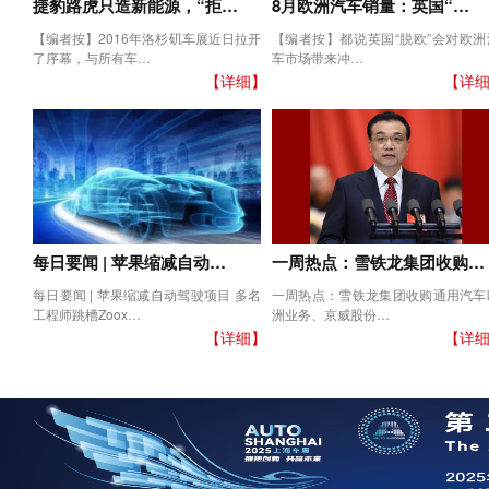
捷豹路虎只造新能源，“拒…
8月欧洲汽车销量：英国“…
【编者按】2016年洛杉矶车展近日拉开
【编者按】都说英国“脱欧”会对欧洲
了序幕，与所有车…
车市场带来冲…
【详细】
【详
每日要闻 | 苹果缩减自动…
一周热点：雪铁龙集团收购…
每日要闻 | 苹果缩减自动驾驶项目 多名
一周热点：雪铁龙集团收购通用汽车
工程师跳槽Zoox…
洲业务、京威股份…
【详细】
【详