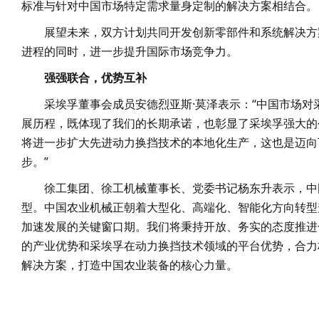
标准与针对中国市场特定需求量身定制的解决方案相结合。
展望未来，双方计划共同开发创新零部件和系统解决方
进程的同时，进一步提升国际市场竞争力。
强强联合，优势互补
采埃孚董事会成员安德烈亚斯·莫泽表示：“中国市场对
展历程，既体现了我们的长期承诺，也彰显了采埃孚强大的
将进一步扩大先进动力换挡技术的本地化生产，这也是迈向
步。”
徐工集团、徐工机械董事长、党委书记杨东升表示，中
型。中国农业机械正朝着大型化、高端化、智能化方向转型
加速发展的关键窗口期。我们将秉持开放、务实的态度推进
的产业优势和采埃孚在动力换挡技术领域的平台优势，合力
解决方案，打造中国农业装备的核心力量。