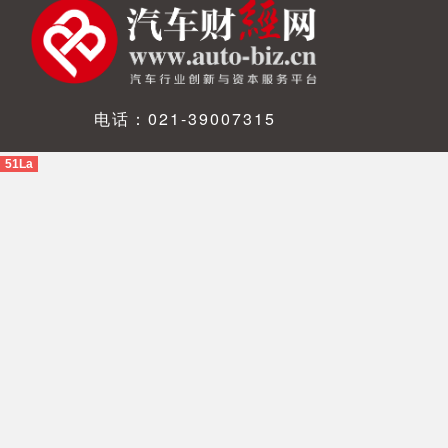
电话：021-39007315
51La