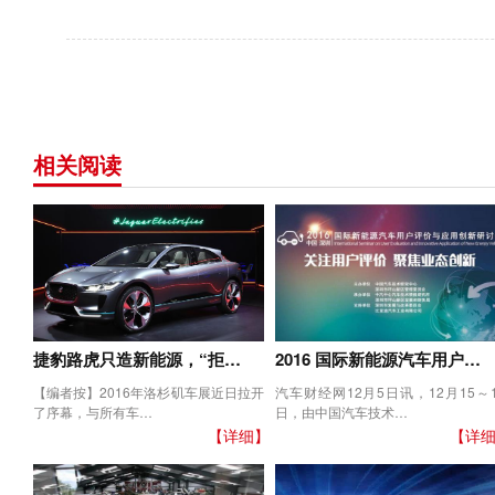
相关阅读
捷豹路虎只造新能源，“拒…
2016 国际新能源汽车用户…
【编者按】2016年洛杉矶车展近日拉开
汽车财经网12月5日讯，12月15～1
了序幕，与所有车…
日，由中国汽车技术…
【详细】
【详