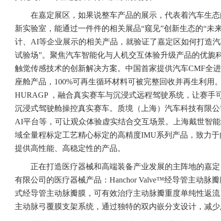
在嘉定展区，如果说整车产品的展示，代表着汽车生态
新实验室，能通过一件件的相关展品“窥见”创新生态的“未
计、AI等企业展示的相关产品，就验证了嘉定区如何打造汽
试验场”。聚焦汽车智能化与人机交互体验升级产品的优旎
触觉传感技术的创新解决方案。中国首家提供汽车CMF全
座舱产品，100%可再生循环材料可被完整回收并再生利用
HURAGP ，融合真实赛车与沉浸式远程驾驶系统，让赛手可
沉浸式驾驶舱操控真实赛车。质境（上海）汽车科技有限公司
AI平台等，可让观众体验虚实结合交互场景。上海戴世智
域全量程标定工艺精心标定的高精度IMU系列产品，致力
提供高性能、高稳定性的产品。
正在打造医疗器械和高端装备产业发展的主阵地的嘉定
有限公司的医疗器械产品：Hanchor Valve™经导管主
式经导管主动脉瓣膜，可有效治疗主动脉瓣重度单纯性返流；而WeF
主动脉弓覆膜支架系统，通过独特的双内嵌分支设计，减少