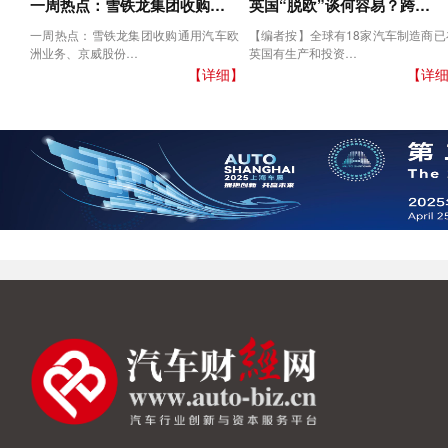
一周热点：雪铁龙集团收购…
英国“脱欧”谈何容易？跨…
一周热点：雪铁龙集团收购通用汽车欧
【编者按】全球有18家汽车制造商已
洲业务、京威股份…
英国有生产和投资…
【详细】
【详