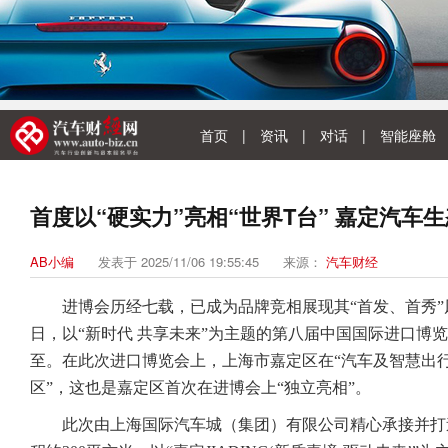
首页
|
资讯
|
对话
|
智能座舱
首度以“硬实力”亮相“世界T台” 嘉定汽车
AB小编
发表于 2025/11/06 19:55:45
来源：
汽车财经
进博会历经七载，已成为品牌竞相展现其“首发、首秀”风采
日，以“新时代 共享未来”为主题的第八届中国国际进口博
至。在此次进口博览会上，上海市嘉定区在“汽车及智慧出行
区”，这也是嘉定区首次在进博会上“独立亮相”。
此次由上海国际汽车城（集团）有限公司精心承接并打