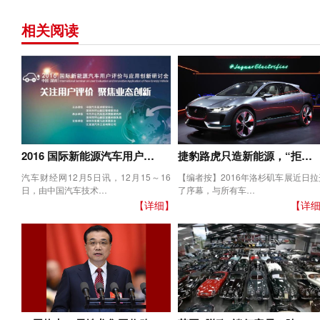
相关阅读
2016 国际新能源汽车用户…
捷豹路虎只造新能源，“拒…
汽车财经网12月5日讯，12月15～16
【编者按】2016年洛杉矶车展近日拉
日，由中国汽车技术…
了序幕，与所有车…
【详细】
【详