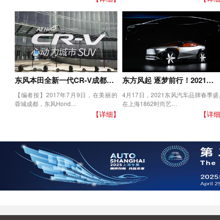
东风本田全新一代CR-V成都…
东方风起 逐梦前行！2021…
【编者按】2017年7月9日，在美丽的
4月17日，2021东风汽车品牌春季盛
蓉城成都，东风Hond…
在上海1862时尚艺…
【详细】
【详