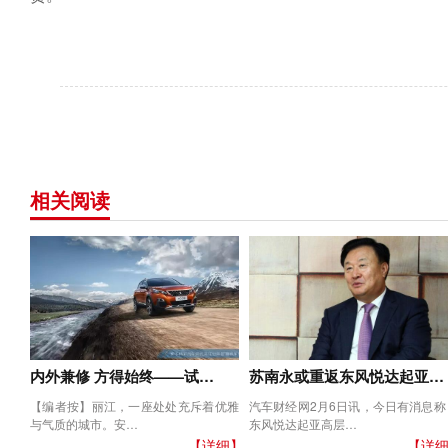
相关阅读
内外兼修 方得始终——试…
苏南永或重返东风悦达起亚…
【编者按】丽江，一座处处充斥着优雅
汽车财经网2月6日讯，今日有消息称
与气质的城市。安…
东风悦达起亚高层…
【详细】
【详