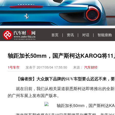
首页
|
资讯
|
对话
|
智能座舱
轴距加长50mm，国产斯柯达KAROQ将1
1号车市
发表于 2017/05/04 17:55:50
来源：
汽车财经
【编者按】
大众旗下品牌的SUV车型要么迟迟不来，
就在日前，我们从相关渠道获悉斯柯达即将推出的全新SU
的广州车展上发布国产版本。