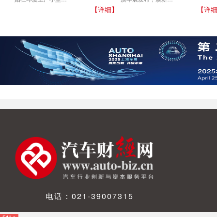
【详细】
【详
电话：021-39007315