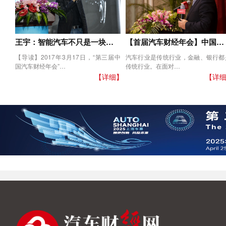
王宇：智能汽车不只是一块…
【首届汽车财经年会】中国…
【导读】2017年3月17日，“第三届中
汽车行业是传统行业，金融、银行都
国汽车财经年会”…
传统行业。在面对…
【详细】
【详