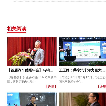
相关阅读
【首届汽车财经年会】马钧…
王玉静：共享汽车潜力巨大…
【编者按】创业并不是一件简单的事
【导读】2017年3月17日，“第三届
情，它急需要内在动…
国汽车财经年会”…
【详细】
【详