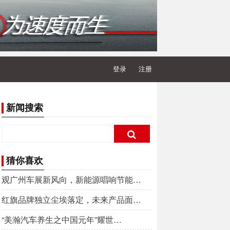
登录
注册
新闻搜索
猜你喜欢
观广州车展新风向，新能源唱响节能…
红旗品牌独立尘埃落定，未来产品面…
“美瀚汽车养生之中国元年”耀世…