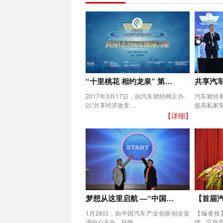
“十里桃花 相约龙泉” 第…
共享汽车
2017年3月17日，由汽车财经网主办、
汽车财经
以“共享经济改变…
提高私家
【详细】
梦想从这里启航 —“中国…
【首届
1月28日，由中国汽车产业创新创业促
【编者按
进中心主办，轩致…
情，它急