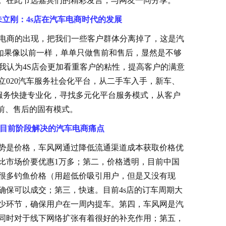
。在此节选嘉宾们的精彩发言，与网友一同分享。
刚：4s店在汽车电商时代的发展
电商的出现，把我们一些客户群体分离掉了，这是汽
店如果像以前一样，单单只做售前和售后，显然是不够
我认为4S店会更加看重客户的粘性，提高客户的满意
立020汽车服务社会化平台，从二手车入手，新车、
，服务快捷专业化，寻找多元化平台服务模式，从客户
售前、售后的固有模式。
在目前阶段解决的汽车电商痛点
是价格，车风网通过降低流通渠道成本获取价格优
格比市场价要优惠1万多；第二，价格透明，目前中国
很多钓鱼价格（用超低价吸引用户，但是又没有现
确保可以成交；第三，快速。目前4s店的订车周期大
少环节，确保用户在一周内提车。第四，车风网是汽
同时对于线下网络扩张有着很好的补充作用；第五，