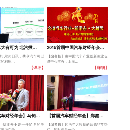
大有可为 北汽投…
2015首届中国汽车财经年会…
网3月20日讯，共享汽车可以
【编者按】由中国汽车产业创新创业促
车的利用…
进中心主办，上海…
【详细】
【详细】
汽车财经年会】马钧…
【首届汽车财经年会】郑鑫…
】创业并不是一件简单的事
【编者按】这两年大数据的话题非常热
需要内在动…
门，同时也是一个…