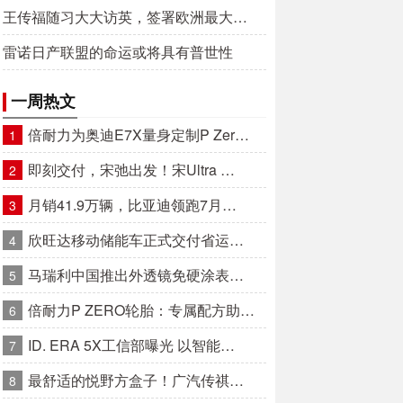
王传福随习大大访英，签署欧洲最大…
雷诺日产联盟的命运或将具有普世性
一周热文
倍耐力为奥迪E7X量身定制P Zer…
1
即刻交付，宋弛出发！宋Ultra …
2
月销41.9万辆，比亚迪领跑7月…
3
欣旺达移动储能车正式交付省运…
4
马瑞利中国推出外透镜免硬涂表…
5
倍耐力P ZERO轮胎：专属配方助…
6
ID. ERA 5X工信部曝光 以智能…
7
最舒适的悦野方盒子！广汽传祺…
8