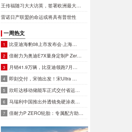
王传福随习大大访英，签署欧洲最大…
雷诺日产联盟的命运或将具有普世性
一周热文
比亚迪海豹08上市发布会·上海…
1
倍耐力为奥迪E7X量身定制P Zer…
2
月销41.9万辆，比亚迪领跑7月…
3
即刻交付，宋弛出发！宋Ultra …
4
欣旺达移动储能车正式交付省运…
5
马瑞利中国推出外透镜免硬涂表…
6
倍耐力P ZERO轮胎：专属配方助…
7