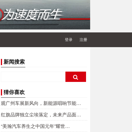
登录
注册
新闻搜索
猜你喜欢
观广州车展新风向，新能源唱响节能…
红旗品牌独立尘埃落定，未来产品面…
“美瀚汽车养生之中国元年”耀世…