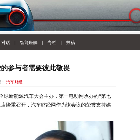
对话
|
智能座舱
|
专栏
|
投稿
驾驶的参与者需要彼此敬畏
源：
汽车财经
由全球新能源汽车大会主办，第一电动网承办的“第七
饭店隆重召开，汽车财经网作为该会议的荣誉支持媒