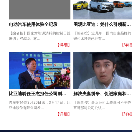
电动汽车使用体验全纪录
围观比亚迪：凭什么引领新…
【编者按】国家对能源消耗的控制日益
【编者按】近几年，国内自主品牌的
迫切；PM2.5、雾…
碑相比过去已经有…
【详细】
【详
比亚迪聘任王杰担任公司副…
解决夫妻纷争、促进家庭和…
汽车财经网3月20日讯，3月17日，比
【编者按】最近公司工作群可不平静
亚迪股份有限公司发…
五哥那对公司公认…
【详细】
【详