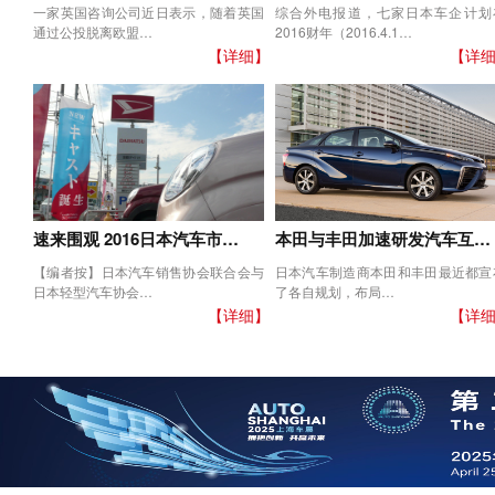
一家英国咨询公司近日表示，随着英国
综合外电报道，七家日本车企计划
通过公投脱离欧盟…
2016财年（2016.4.1…
【详细】
【详
速来围观 2016日本汽车市…
本田与丰田加速研发汽车互…
【编者按】日本汽车销售协会联合会与
日本汽车制造商本田和丰田最近都宣
日本轻型汽车协会…
了各自规划，布局…
【详细】
【详