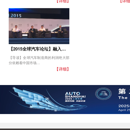
【详细】
【详
【2015全球汽车论坛】融入…
【导读】全球汽车制造商的利润绝大部
分依赖着中国市场…
【详细】