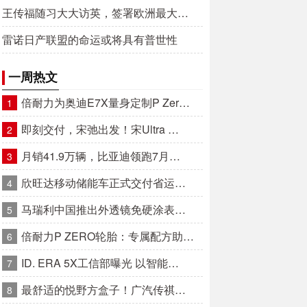
王传福随习大大访英，签署欧洲最大…
雷诺日产联盟的命运或将具有普世性
一周热文
倍耐力为奥迪E7X量身定制P Zer…
1
即刻交付，宋弛出发！宋Ultra …
2
月销41.9万辆，比亚迪领跑7月…
3
欣旺达移动储能车正式交付省运…
4
马瑞利中国推出外透镜免硬涂表…
5
倍耐力P ZERO轮胎：专属配方助…
6
ID. ERA 5X工信部曝光 以智能…
7
最舒适的悦野方盒子！广汽传祺…
8