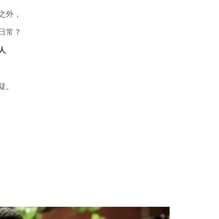
之外，
日常？
人
疑。