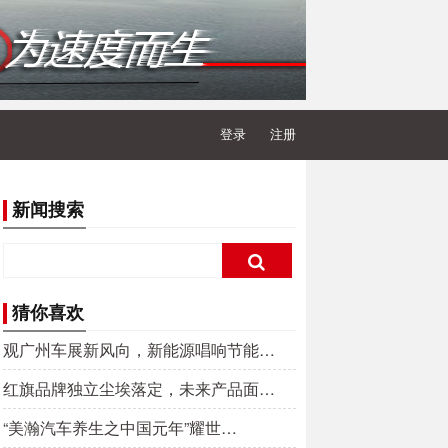
登录
注册
新闻搜索
猜你喜欢
观广州车展新风向，新能源唱响节能…
红旗品牌独立尘埃落定，未来产品面…
“美瀚汽车养生之中国元年”耀世…