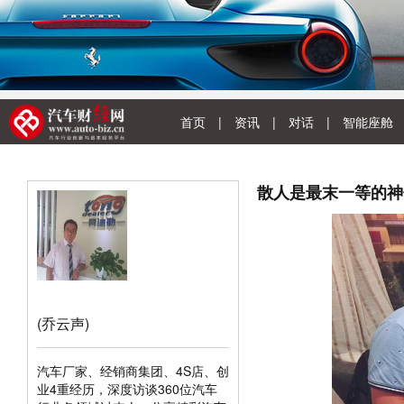
首页
|
资讯
|
对话
|
智能座舱
散人是最末一等的神
(乔云声)
汽车厂家、经销商集团、4S店、创
业4重经历，深度访谈360位汽车