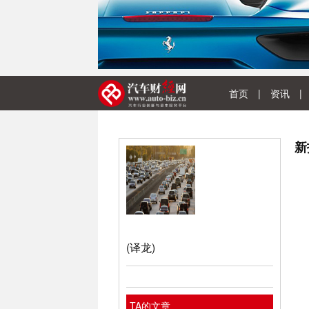
首页
|
资讯
|
新
(译龙)
TA的文章