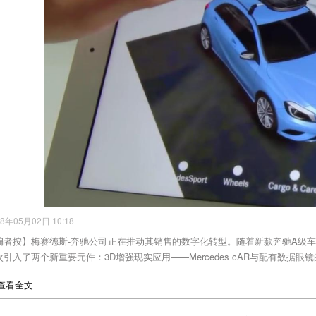
18年05月02日 10:18
编者按】梅赛德斯-奔驰公司正在推动其销售的数字化转型。随着新款奔驰A级车(A
次引入了两个新重要元件：3D增强现实应用——Mercedes cAR与配有数据眼
>查看全文