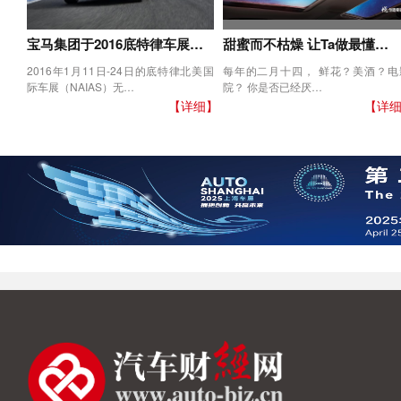
宝马集团于2016底特律车展…
甜蜜而不枯燥 让Ta做最懂…
2016年1月11日-24日的底特律北美国
每年的二月十四， 鲜花？美酒？电
际车展（NAIAS）无…
院？ 你是否已经厌…
【详细】
【详