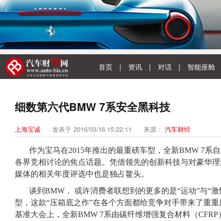
首页
|
资讯
|
对话
|
智能座舱
细数第六代BMW 7系安全黑科技
上海宝诚
发表于 2016/03/16 15:22:11
来源：
汽车财经
作为宝马在2015年推出的最重磅车型，全新BMW 7
各界竞相讨论的焦点话题。凭借领先的创新科技与对豪华理
媒体的相关年度评选中也是独占鳌头。
谈到BMW， 或许消费者联想到的更多的是“运动”与“
型，这款“压箱底之作”在各个方面都给竞争对手带来了重重压
基准大会上，全新BMW 7系由碳纤维增强复合材料（CFR