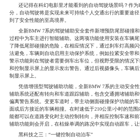
还记得在科幻电影里才能看到的自动驾驶场景吗？作为
分，自动驾驶将是实现未来可持续个人交通出行的重要途径
到了安全性能的至高境界。
全新BMW 7系的驾驶辅助安全套件新增预防尾部碰撞
过程中为车主进行智能辅助。这两项功能使用安装在车辆尾
了降低尾部碰撞的危险，在相应情况下，通过刹车灯高频闪
法避免，车辆则自动启用主动保护系统，例如拉紧安全带和
警示功能则在驾驶者需要倒车出车位，但视野受限的情况下
和控制显示屏上的显示发出警告。通过后视摄像头，车辆后
制显示屏上。
凭借增强型驾驶辅助功能，全新BMW 7系的主动安全
辅助系统还配有转向和车道跟踪辅助，包含交通拥堵辅助和
偏离警告系统。变更车道时，带主动侧面碰撞保护功能的车
面或后方接近的车辆相撞。在时速低于210公里/小时的范
能都可以在道路变化时主动控制转向，并相应控制车速和前
辅助功能则会开启，在枯燥单调的路况中实现自动跟车，让
黑科技之三：“一键控制自动泊车”