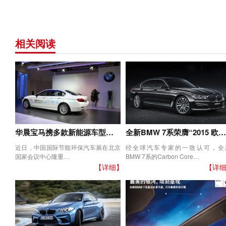
相关阅读
华晨宝马携多款新能源车型…
全新BMW 7系荣膺“2015 欧…
近日，中国国际节能环保汽车展在北京
经全球汽车专家的一致认可，全
国家会议中心隆重…
BMW 7系的Carbon Core…
【详细】
【详