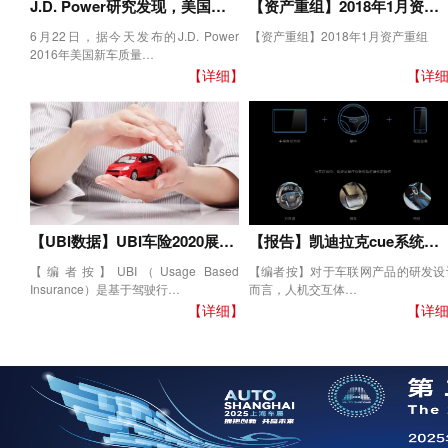
J.D. Power研究发现，美国…
【资产重组】2018年1月资…
6月22日，据今天发布的J.D. Power
【资产重组】2018年1月资产重组
2016年美国新车质量…
【详细】
【详
【UBI数据】UBI车险2020展…
【报告】凯迪拉克cue系统…
【编者按】UBI（Usage Based
【编者按】对于车联网产品的研发设
Insurance）是基于驾驶行…
而言，人机交互体…
【详细】
【详