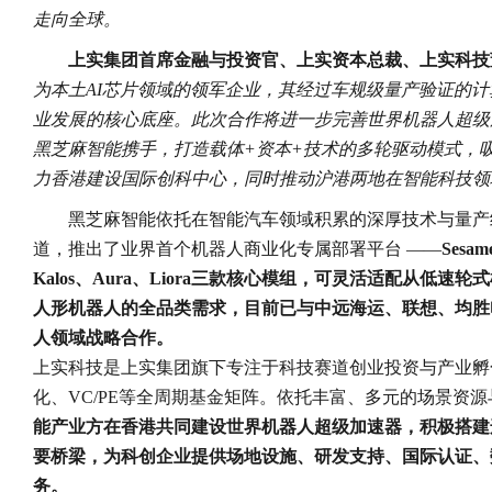
走向全球。
上实集团首席金融与投资官、上实资本总裁、上实科技
为本土AI芯片领域的领军企业，其经过车规级量产验证的
业发展的核心底座。此次合作将进一步完善世界机器人超级
黑芝麻智能携手，打造载体+资本+技术的多轮驱动模式，
力香港建设国际创科中心，同时推动沪港两地在智能科技领
‌黑芝麻智能依托在智能汽车领域积累的深厚技术与量
道，推出了业界首个机器人商业化专属部署平台 ——
Ses
Kalos、Aura、Liora三款核心模组，可灵活适配从低
人形机器人的全品类需求，目前已与中远海运、联想、均胜
人领域战略合作。
上实科技是上实集团旗下专注于科技赛道创业投资与产业孵
化、VC/PE等全周期基金矩阵。依托丰富、多元的场景资
能产业方在香港共同建设世界机器人超级加速器，积极搭建
要桥梁，为科创企业提供场地设施、研发支持、国际认证、
务。