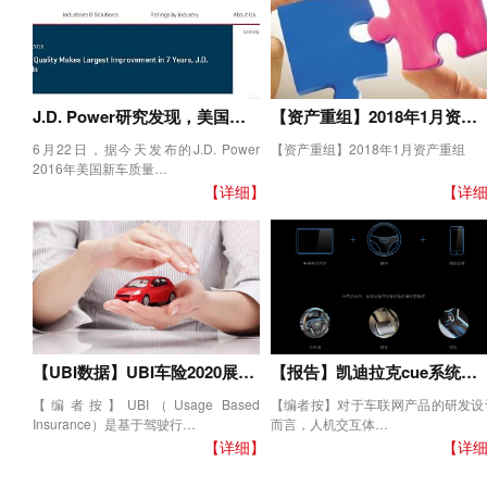
J.D. Power研究发现，美国…
【资产重组】2018年1月资…
6月22日，据今天发布的J.D. Power
【资产重组】2018年1月资产重组
2016年美国新车质量…
【详细】
【详
【UBI数据】UBI车险2020展…
【报告】凯迪拉克cue系统…
【编者按】UBI（Usage Based
【编者按】对于车联网产品的研发设
Insurance）是基于驾驶行…
而言，人机交互体…
【详细】
【详