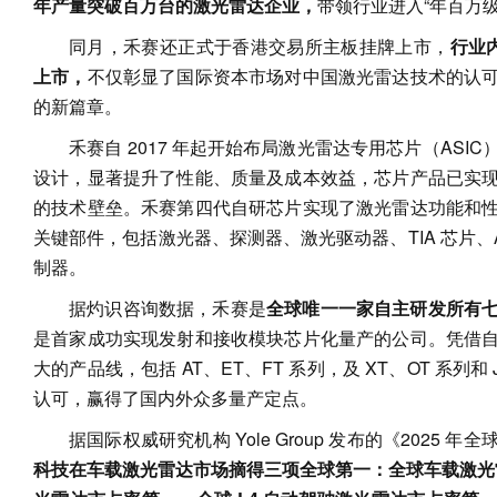
年产量突破百万台的激光雷达企业，
带领行业进入“年百万
同月，禾赛还正式于香港交易所主板挂牌上市，
行业
上市，
不仅彰显了国际资本市场对中国激光雷达技术的认
的新篇章。
禾赛自 2017 年起开始布局激光雷达专用芯片（ASI
设计，显著提升了性能、质量及成本效益，芯片产品已实
的技术壁垒。禾赛第四代自研芯片实现了激光雷达功能和
关键部件，包括激光器、探测器、激光驱动器、TIA 芯片、
制器。
据灼识咨询数据，禾赛是
全球唯一一家自主研发所有
是首家成功实现发射和接收模块芯片化量产的公司。凭借
大的产品线，包括 AT、ET、FT 系列，及 XT、OT 系列
认可，赢得了国内外众多量产定点。
据国际权威研究机构 Yole Group 发布的《2025
科技在车载激光雷达市场摘得三项全球第一：全球车载激光雷