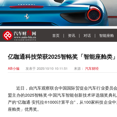
首页
|
资讯
|
对话
|
智能座舱
亿咖通科技荣获2025智輅奖「智能座舱类
AB小编
发表于 2025/10/10 10:11:51
来源：
汽车财经
近日，由汽车观察联合中国国际贸促会汽车行业委员
盟主办的2025智輅奖·中国汽车智能创新技术评选颁奖典
产的“亿咖通·安托拉®1000计算平台”，从100家科技企业
座舱类」优秀奖。