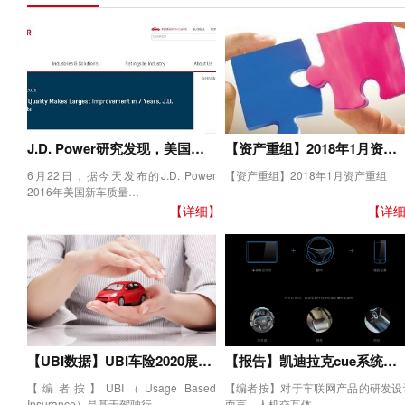
J.D. Power研究发现，美国…
【资产重组】2018年1月资…
6月22日，据今天发布的J.D. Power
【资产重组】2018年1月资产重组
2016年美国新车质量…
【详细】
【详
【UBI数据】UBI车险2020展…
【报告】凯迪拉克cue系统…
【编者按】UBI（Usage Based
【编者按】对于车联网产品的研发设
Insurance）是基于驾驶行…
而言，人机交互体…