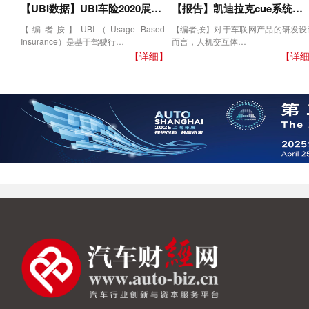
【UBI数据】UBI车险2020展…
【报告】凯迪拉克cue系统…
【编者按】UBI（Usage Based
【编者按】对于车联网产品的研发设
Insurance）是基于驾驶行…
而言，人机交互体…
【详细】
【详